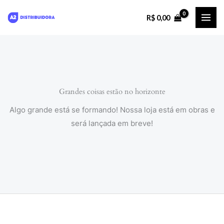
Ir
R$
0,00
para
o
conteúdo
Grandes coisas estão no horizonte
Algo grande está se formando! Nossa loja está em obras e
será lançada em breve!