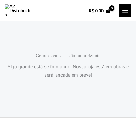
Ir
R$
0,00
para
o
conteúdo
Grandes coisas estão no horizonte
Algo grande está se formando! Nossa loja está em obras e
será lançada em breve!