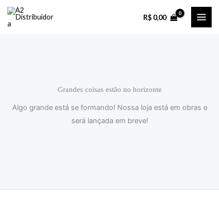
Ir
R$
0,00
para
o
conteúdo
Grandes coisas estão no horizonte
Algo grande está se formando! Nossa loja está em obras e
será lançada em breve!